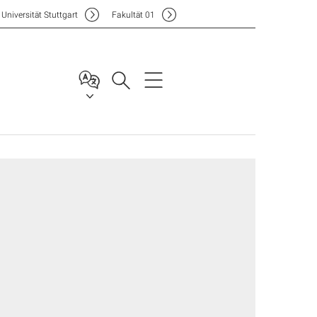
Uni
versität Stuttgart
F
akultät
01