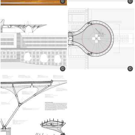
©
©
©
©